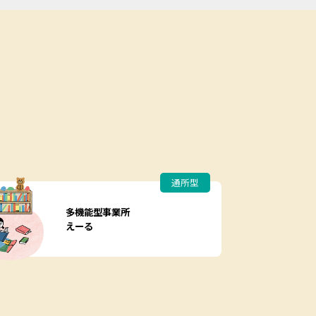
通所型
多機能型事業所
えーる